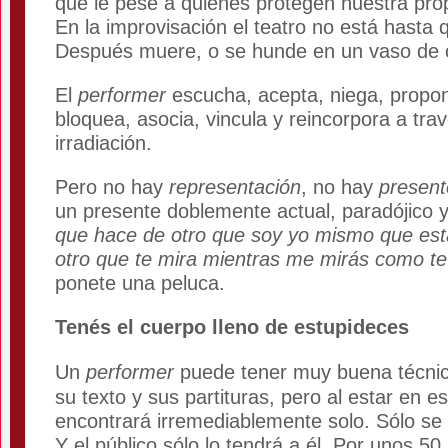
que le pese a quienes protegen nuestra prop
En la improvisación el teatro no está hasta 
Después muere, o se hunde en un vaso de 
El
performer
escucha, acepta, niega, propon
bloquea, asocia, vincula y reincorpora a tra
irradiación.
Pero no hay
representación
, no hay
present
un presente doblemente actual, paradójico 
que hace de otro que soy yo mismo que está
otro que te mira mientras me mirás como te
ponete una peluca.
Tenés el cuerpo lleno de estupideces
Un
performer
puede tener muy buena técnic
su texto y sus partituras, pero al estar en 
encontrará irremediablemente solo. Sólo se
Y el público sólo lo tendrá a él. Por unos 5