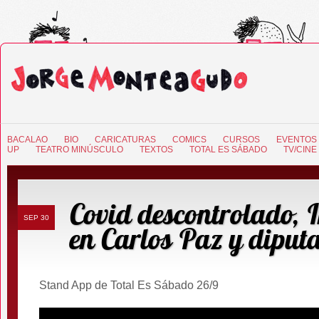
BACALAO
BIO
CARICATURAS
COMICS
CURSOS
EVENTOS
UP
TEATRO MINÚSCULO
TEXTOS
TOTAL ES SÁBADO
TV/CINE
Covid descontrolado, 
SEP 30
en Carlos Paz y diput
Stand App de Total Es Sábado 26/9