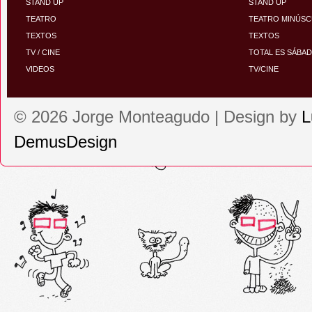
STAND UP
STAND UP
TEATRO
TEATRO MINÚS
TEXTOS
TEXTOS
TV / CINE
TOTAL ES SÁBA
VIDEOS
TV/CINE
© 2026 Jorge Monteagudo | Design by
L
DemusDesign