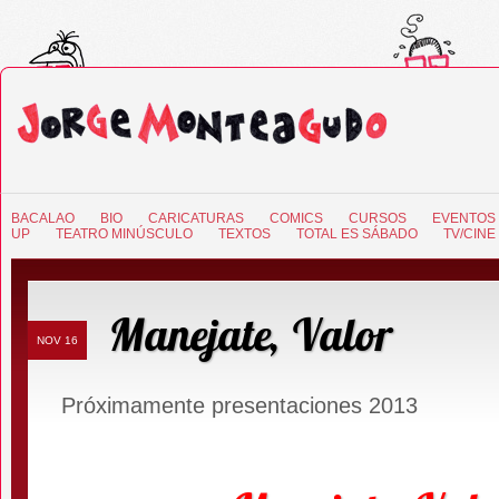
BACALAO
BIO
CARICATURAS
COMICS
CURSOS
EVENTOS
UP
TEATRO MINÚSCULO
TEXTOS
TOTAL ES SÁBADO
TV/CINE
Manejate, Valor
NOV 16
Próximamente presentaciones 2013