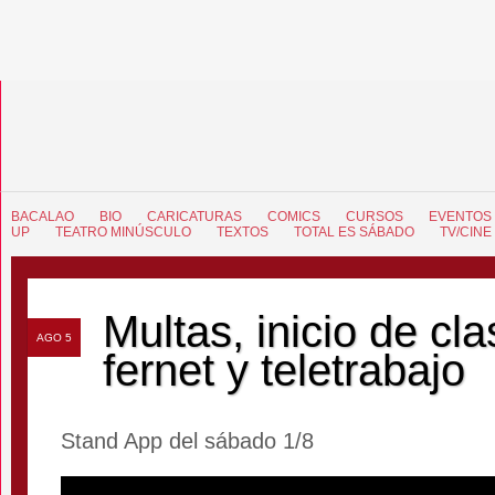
BACALAO
BIO
CARICATURAS
COMICS
CURSOS
EVENTOS
UP
TEATRO MINÚSCULO
TEXTOS
TOTAL ES SÁBADO
TV/CINE
Multas, inicio de cla
AGO 5
fernet y teletrabajo
Stand App del sábado 1/8