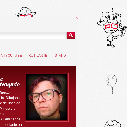
MI YOUTUBE
RUTILANTE!
STAND
e
teagudo
Director.
ta. Dibujante.
r de Bacalao,
 Minúsculo,
rico.
 / Seminarios
Comediante en