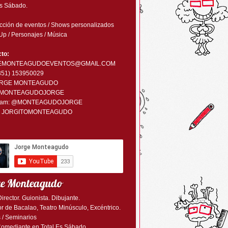
Es Sábado.
ción de eventos / Shows personalizados
Up / Personajes / Música
to:
EMONTEAGUDOEVENTOS@GMAIL.COM
0351) 153950029
RGE MONTEAGUDO
MONTEAGUDOJORGE
ram:
@MONTEAGUDOJORGE
:
JORGITOMONTEAGUDO
ge Monteagudo
Director. Guionista. Dibujante.
r de Bacalao, Teatro Minúsculo, Excéntrico.
 / Seminarios
Comediante en Total Es Sábado.