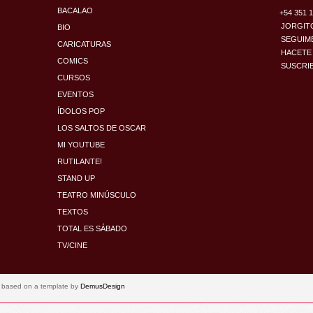
BACALAO
+54 351 
JORGIT
BIO
SEGUIM
CARICATURAS
HACETE
COMICS
SUSCRIB
CURSOS
EVENTOS
ÍDOLOS POP
LOS SALTOS DE OSCAR
MI YOUTUBE
RUTILANTE!
STAND UP
TEATRO MINÚSCULO
TEXTOS
TOTAL ES SÁBADO
TV/CINE
based on a template by
DemusDesign