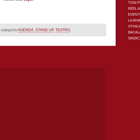
TONI 
REEL 
EVENT
LA INV
OTHIL
 categoría
AGENDA
,
STAND UP
,
TEATRO
.
BACAL
SINDI