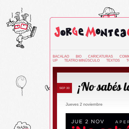
BACALAO
BIO
CARICATURAS
COMI
UP
TEATRO MINÚSCULO
TEXTOS
T
¡No sabés l
SEP 30
Jueves 2 noviembre