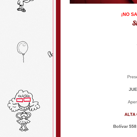
¡NO S
S
Pres
JUE
Aper
ALTA
Bolívar 558