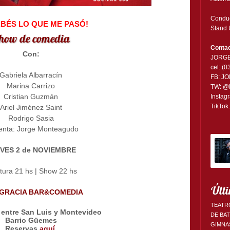
Conduc
ABÉS LO QUE ME PASÓ!
Stand 
how de comedia
Contac
Con:
JORG
cel: (
Gabriela Albarracín
FB:
JO
Marina Carrizo
TW:
@
Cristian Guzmán
Instag
TikTok
Ariel Jiménez Saint
Rodrigo Sasia
enta: Jorge Monteagudo
VES 2 de NOVIEMBRE
tura 21 hs | Show 22 hs
Últi
 GRACIA BAR&COMEDIA
TEATR
 entre San Luis y Montevideo
DE BA
Barrio Güemes
GIMNA
Reservas
aquí