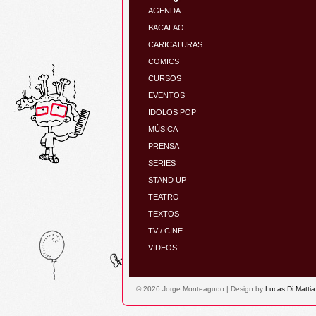
AGENDA
BACALAO
CARICATURAS
COMICS
CURSOS
EVENTOS
IDOLOS POP
MÚSICA
PRENSA
SERIES
STAND UP
TEATRO
TEXTOS
TV / CINE
VIDEOS
© 2026 Jorge Monteagudo | Design by
Lucas Di Mattia