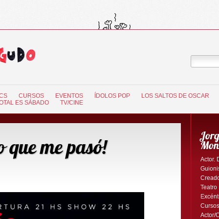
CS
CURSOS
EVENTOS
ÍDOLOS POP
LOS SALTOS DE OSCAR
OTAL ES SÁBADO
TV/CINE
Jorg
o que me pasó!
Mon
Actor. 
Guionis
Creado
Teatro
Excént
Cursos
Actor/