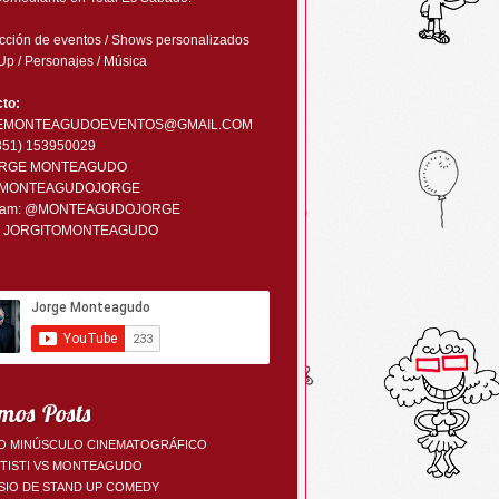
ción de eventos / Shows personalizados
Up / Personajes / Música
to:
EMONTEAGUDOEVENTOS@GMAIL.COM
0351) 153950029
RGE MONTEAGUDO
MONTEAGUDOJORGE
ram:
@MONTEAGUDOJORGE
:
JORGITOMONTEAGUDO
mos Posts
O MINÚSCULO CINEMATOGRÁFICO
TTISTI VS MONTEAGUDO
SIO DE STAND UP COMEDY