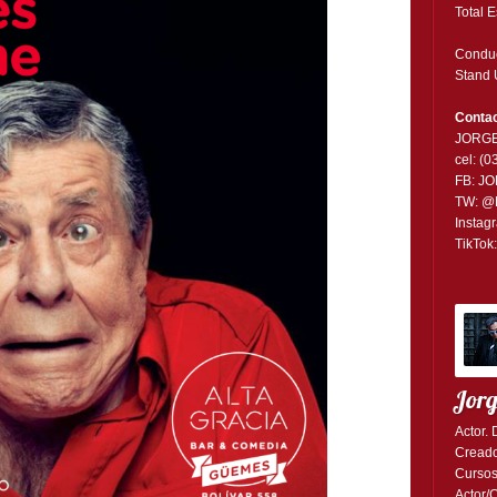
Total 
Conduc
Stand 
Contac
JORG
cel: (
FB:
JO
TW:
@
Instag
TikTok
Jor
Actor. 
Creado
Cursos
Actor/