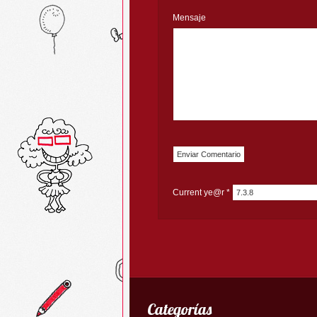
Mensaje
Current ye@r
*
Categorías