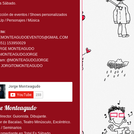
Es Sábado.
ción de eventos / Shows personalizados
Up / Personajes / Música
to:
EMONTEAGUDOEVENTOS@GMAIL.COM
0351) 153950029
RGE MONTEAGUDO
MONTEAGUDOJORGE
ram:
@MONTEAGUDOJORGE
:
JORGITOMONTEAGUDO
ge Monteagudo
Director. Guionista. Dibujante.
r de Bacalao, Teatro Minúsculo, Excéntrico.
 / Seminarios
Comediante en Total Es Sábado.