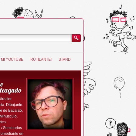
MI YOUTUBE
RUTILANTE!
STAND
e
teagudo
Director.
ta. Dibujante.
r de Bacalao,
 Minúsculo,
rico.
 / Seminarios
Comediante en