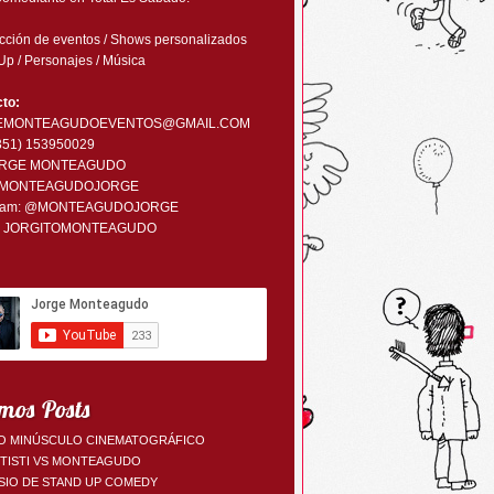
ción de eventos / Shows personalizados
Up / Personajes / Música
to:
EMONTEAGUDOEVENTOS@GMAIL.COM
0351) 153950029
RGE MONTEAGUDO
MONTEAGUDOJORGE
ram:
@MONTEAGUDOJORGE
:
JORGITOMONTEAGUDO
mos Posts
O MINÚSCULO CINEMATOGRÁFICO
TTISTI VS MONTEAGUDO
SIO DE STAND UP COMEDY