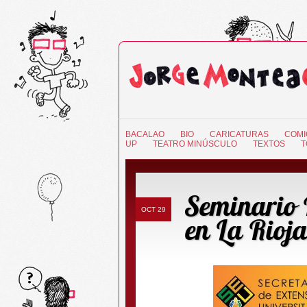
BACALAO
BIO
CARICATURAS
COMI
UP
TEATRO MINÚSCULO
TEXTOS
T
Seminario 
OCT 29
en La Rioja