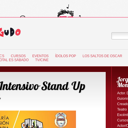
CS
CURSOS
EVENTOS
ÍDOLOS POP
LOS SALTOS DE OSCAR
OTAL ES SÁBADO
TV/CINE
Jorg
Intensivo Stand Up
Mon
Actor. 
Guionis
Creado
Teatro
Excént
Cursos
Actor/