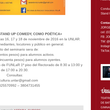
Conduc
Stand 
Contac
JORG
cel: (
 STAND UP COMEDY, COMO POÉTICA»
FB:
JO
días 16, 17 y 18 de noviembre de 2016 en la UNLAR.
TW:
@
mediantes, locutores y público en general.
Instag
sto del seminario sera de:
TikTok
entos pesos) para alumnos activos.
incuenta pesos) para alumnos oyentes.
as de FUNLaR 1º piso del Rectorado de 8:30 a 13:00 y
de 17:00 a 20:30.
Consultas:
cultura.unlar@gmail.com
3825570992 – 3804731455
Últi
TEATR
DE BA
GIMNA