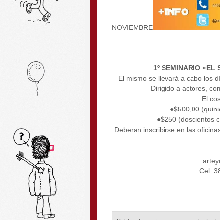
NOVIEMBRE
1º SEMINARIO «EL
El mismo se llevará a cabo los 
Dirigido a actores, co
El co
●$500,00 (quini
●$250 (doscientos c
Deberan inscribirse en las oficin
artey
Cel. 