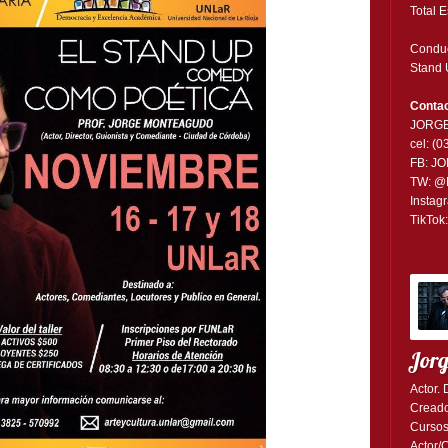
Total 
Conduc
Stand 
Contac
JORG
cel: (
FB:
JO
TW:
@
Instag
TikTok
Jor
Actor. 
Creado
Cursos
Actor/