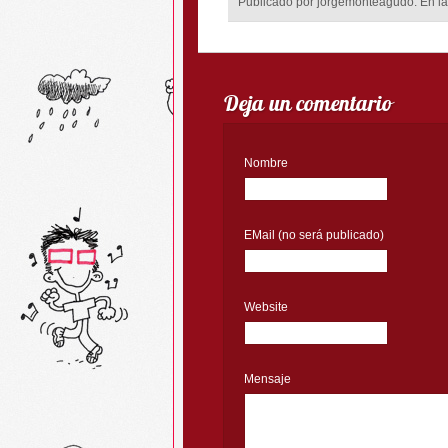
Publicado por jorgemonteagudo. En la
Deja un comentario
Nombre
EMail (no será publicado)
Website
Mensaje