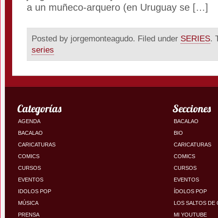
a un muñeco-arquero (en Uruguay se […]
Posted by jorgemonteagudo. Filed under
SERIES
. 
series
Categorías
Secciones
AGENDA
BACALAO
BACALAO
BIO
CARICATURAS
CARICATURAS
COMICS
COMICS
CURSOS
CURSOS
EVENTOS
EVENTOS
IDOLOS POP
ÍDOLOS POP
MÚSICA
LOS SALTOS DE
PRENSA
MI YOUTUBE