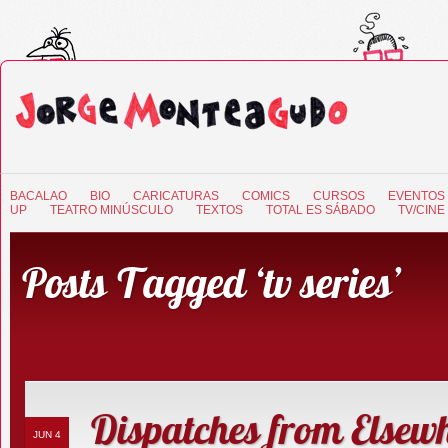
BACALAO
BIO
CARICATURAS
COMICS
CURSOS
EVENTOS
UP
TEATRO MINÚSCULO
TEXTOS
TOTAL ES SÁBADO
TV/CINE
Posts Tagged ‘tv series’
Dispatches from Elsew
JUN 4