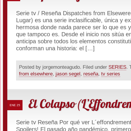
Serie tv / Reseña Dispatches from Elsewere
Lugar) es una serie inclasificable, única y 
hermosa donde nada parece ser lo que es y 
que tampoco es. Desde el inicio nos sitúa en
anticipa sobre todos los elementos constitut
conforman una historia: el […]
Posted by jorgemonteagudo. Filed under
SERIES
. 
from elsewhere
,
jason segel
,
reseña
,
tv series
El Colapso (L’Effondre
ENE 25
Serie tv Reseña Por qué ver L´effondrement
Spoilers! El pasado año pandémico, primero